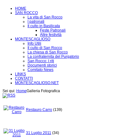
HOME
SAN ROCCO
La vita di San Rocco
I patronati
Il culto in Basilicata
Feste Patronali
Altre festività
MONTESCAGLIOSO
Info Utili
Il culto di San Rocco
La chiesa di San Rocco
La confraternita del Purgatorio
San Rocco: I riti
Documenti storici
Comitato News
LINKS
CONTATTI
MONTESCAGLIOSO.NET
Sei qui:
Home
Galleria Fotografica
Restauro Carro
(139)
31 Luglio 2011
(34)