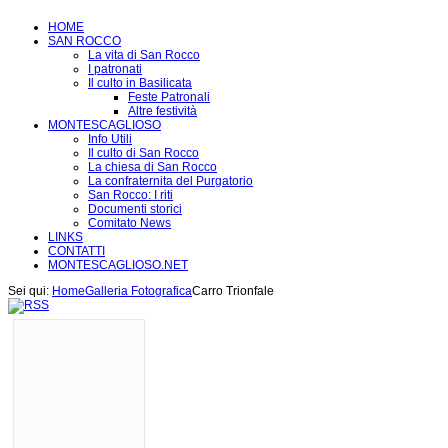
HOME
SAN ROCCO
La vita di San Rocco
I patronati
Il culto in Basilicata
Feste Patronali
Altre festività
MONTESCAGLIOSO
Info Utili
Il culto di San Rocco
La chiesa di San Rocco
La confraternita del Purgatorio
San Rocco: I riti
Documenti storici
Comitato News
LINKS
CONTATTI
MONTESCAGLIOSO.NET
Sei qui:
Home
Galleria Fotografica
Carro Trionfale