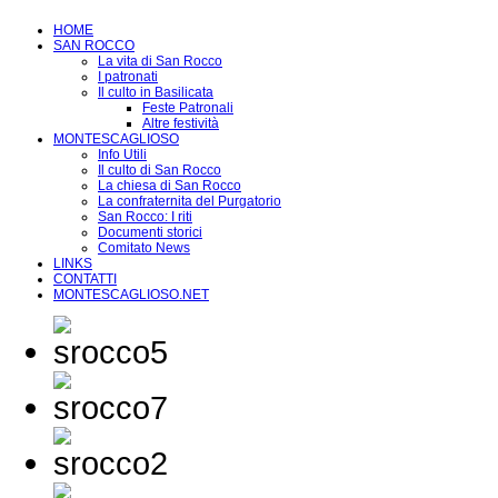
HOME
SAN ROCCO
La vita di San Rocco
I patronati
Il culto in Basilicata
Feste Patronali
Altre festività
MONTESCAGLIOSO
Info Utili
Il culto di San Rocco
La chiesa di San Rocco
La confraternita del Purgatorio
San Rocco: I riti
Documenti storici
Comitato News
LINKS
CONTATTI
MONTESCAGLIOSO.NET