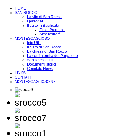
HOME
SAN ROCCO
La vita di San Rocco
I patronati
Il culto in Basilicata
Feste Patronali
Altre festività
MONTESCAGLIOSO
Info Utili
Il culto di San Rocco
La chiesa di San Rocco
La confraternita del Purgatorio
San Rocco: I riti
Documenti storici
Comitato News
LINKS
CONTATTI
MONTESCAGLIOSO.NET