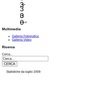
3
ore
3
3
0
0
minuti
Multimedia
Galleria Fotografica
Galleria Video
Ricerca
Cerca...
Statistiche da luglio 2009