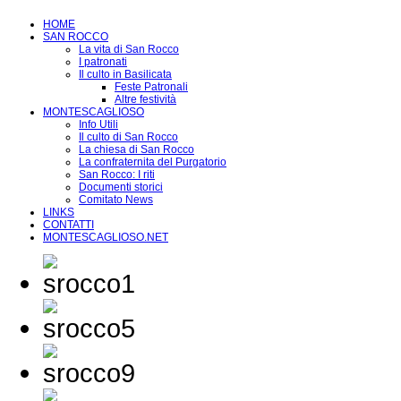
HOME
SAN ROCCO
La vita di San Rocco
I patronati
Il culto in Basilicata
Feste Patronali
Altre festività
MONTESCAGLIOSO
Info Utili
Il culto di San Rocco
La chiesa di San Rocco
La confraternita del Purgatorio
San Rocco: I riti
Documenti storici
Comitato News
LINKS
CONTATTI
MONTESCAGLIOSO.NET