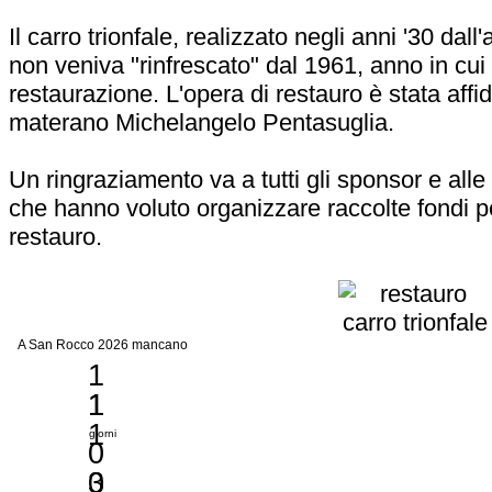
Il carro trionfale, realizzato negli anni '30 dal
non veniva "rinfrescato" dal 1961, anno in cui 
restaurazione. L'opera di restauro è stata affi
materano Michelangelo Pentasuglia.
Un ringraziamento va a tutti gli sponsor e all
che hanno voluto organizzare raccolte fondi p
restauro.
A San Rocco 2026 mancano
1
1
1
1
giorni
0
0
3