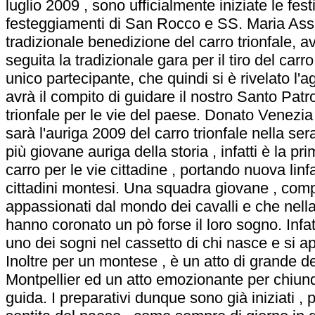
luglio 2009 , sono ufficialmente iniziate le festi
festeggiamenti di San Rocco e SS. Maria Assu
tradizionale benedizione del carro trionfale, 
seguita la tradizionale gara per il tiro del carr
unico partecipante, che quindi si è rivelato l'a
avrà il compito di guidare il nostro Santo Patro
trionfale per le vie del paese. Donato Venezia 
sarà l'auriga 2009 del carro trionfale nella ser
più giovane auriga della storia , infatti è la p
carro per le vie cittadine , portando nuova linf
cittadini montesi. Una squadra giovane , com
appassionati dal mondo dei cavalli e che nella
hanno coronato un pò forse il loro sogno. Infatt
uno dei sogni nel cassetto di chi nasce e si 
Inoltre per un montese , è un atto di grande d
Montpellier ed un atto emozionante per chiunq
guida. I preparativi dunque sono già iniziati , p