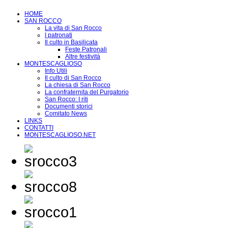
HOME
SAN ROCCO
La vita di San Rocco
I patronati
Il culto in Basilicata
Feste Patronali
Altre festività
MONTESCAGLIOSO
Info Utili
Il culto di San Rocco
La chiesa di San Rocco
La confraternita del Purgatorio
San Rocco: I riti
Documenti storici
Comitato News
LINKS
CONTATTI
MONTESCAGLIOSO.NET