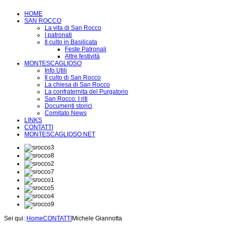
HOME
SAN ROCCO
La vita di San Rocco
I patronati
Il culto in Basilicata
Feste Patronali
Altre festività
MONTESCAGLIOSO
Info Utili
Il culto di San Rocco
La chiesa di San Rocco
La confraternita del Purgatorio
San Rocco: I riti
Documenti storici
Comitato News
LINKS
CONTATTI
MONTESCAGLIOSO.NET
Sei qui:
Home
CONTATTI
Michele Giannotta