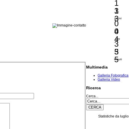
1
1
3
3
giorni
0
0
4
4
ore
3
3
5
5
minuti
Multimedia
Galleria Fotografica
Galleria Video
Ricerca
Cerca...
Statistiche da lugli